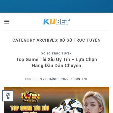
Skip
to
content
CATEGORY ARCHIVES:
XỔ SỐ TRỰC TUYẾN
XỔ SỐ TRỰC TUYẾN
Top Game Tài Xỉu Uy Tín – Lựa Chọn
Hàng Đầu Dân Chuyên
POSTED ON
20 THÁNG 1, 2025
BY
CONTENT
20
Th1