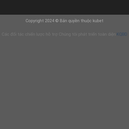
Copyright 2024 © Bản quyền thuộc kubet
Các đối tác chiến lược hỗ trợ Chúng tôi phát triển toàn diện:
KQBD