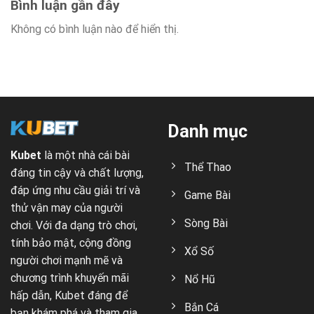
Bình luận gần đây
Không có bình luận nào để hiển thị.
Danh mục
Kubet
là một nhà cái bài
Thể Thao
đáng tin cậy và chất lượng,
đáp ứng nhu cầu giải trí và
Game Bài
thử vận may của người
Sòng Bài
chơi. Với đa dạng trò chơi,
tính bảo mật, cộng đồng
Xổ Số
người chơi mạnh mẽ và
chương trình khuyến mãi
Nổ Hũ
hấp dẫn, Kubet đáng để
Bắn Cá
bạn khám phá và tham gia.