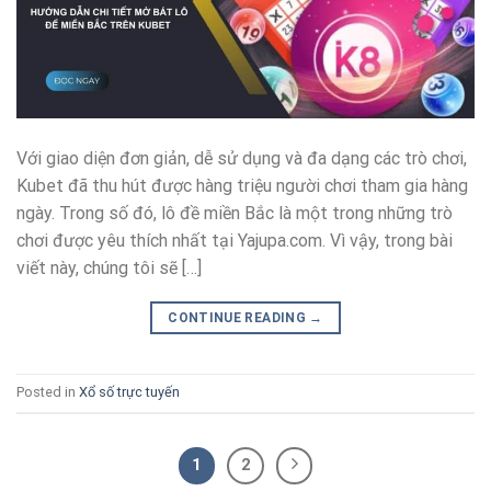
Với giao diện đơn giản, dễ sử dụng và đa dạng các trò chơi,
Kubet đã thu hút được hàng triệu người chơi tham gia hàng
ngày. Trong số đó, lô đề miền Bắc là một trong những trò
chơi được yêu thích nhất tại Yajupa.com. Vì vậy, trong bài
viết này, chúng tôi sẽ […]
CONTINUE READING
→
Posted in
Xổ số trực tuyến
1
2