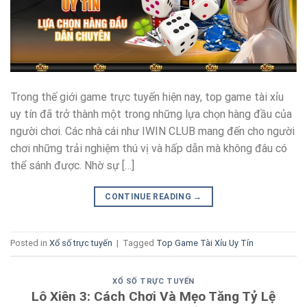
Trong thế giới game trực tuyến hiện nay, top game tài xỉu
uy tín đã trở thành một trong những lựa chọn hàng đầu của
người chơi. Các nhà cái như IWIN CLUB mang đến cho người
chơi những trải nghiệm thú vị và hấp dẫn mà không đâu có
thể sánh được. Nhờ sự […]
CONTINUE READING
→
Posted in
Xổ số trực tuyến
|
Tagged
Top Game Tài Xỉu Uy Tín
XỔ SỐ TRỰC TUYẾN
Lô Xiên 3: Cách Chơi Và Mẹo Tăng Tỷ Lệ