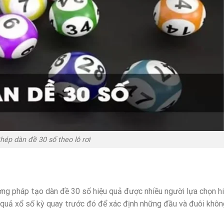
hép dàn đề 30 số theo lô rơi
ng pháp tạo dàn đề 30 số hiệu quả được nhiều người lựa chọn h
t quả xổ số kỳ quay trước đó để xác định những đầu và đuôi khôn