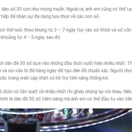
h dàn số 30 con như mong muốn. Ngoài ra, anh em cũng có thể tạ
 tiếp để nhận sự đa dạng lựa chọn về các con số.
có thể nuôi theo khung từ 3 – 7 ngày tùy vào sở thích và số vốn
 khoảng từ 4 – 5 ngày sau đó.
ách dàn đề 30 số dựa vào những đầu đuôi xuất hiện nhiều nhất. T
 và soi cầu lô đề hằng ngày để tạo dàn đề chuẩn xác. Người chơ
các trang web cập nhật có hỗ trợ tính năng thống kê.
 đuôi có tần suất về nhiều nhất rồi ghép chúng lại với nhau. Nếu
hính là dàn đề 30 số tiềm năng mà anh em có thể đầu tư vào tiền