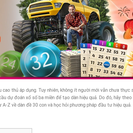
u cao thủ áp dụng. Tuy nhiên, không ít người mới vẫn chưa thực 
 cầu dự đoán xổ số ba miền để tạo dàn hiệu quả. Do đó, hãy theo
 A-Z về dàn đề 30 con và học hỏi phương pháp đầu tư hiệu quả.