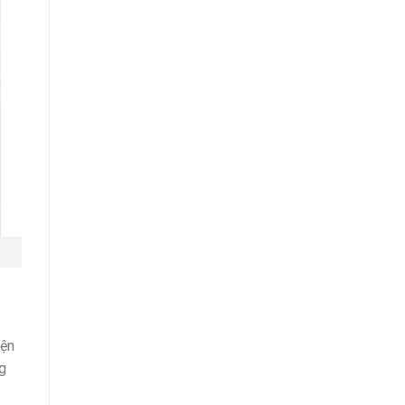
iện
g