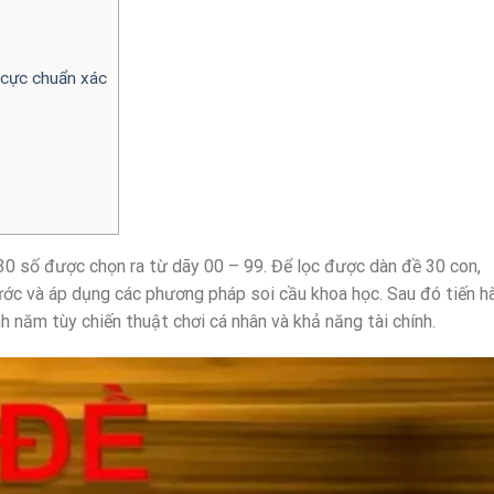
 cực chuẩn xác
 30 số được chọn ra từ dãy 00 – 99. Để lọc được dàn đề 30 con,
ước và áp dụng các phương pháp soi cầu khoa học. Sau đó tiến h
 năm tùy chiến thuật chơi cá nhân và khả năng tài chính.