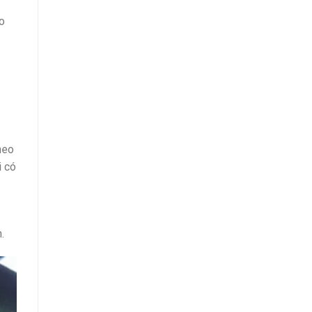
o
heo
i có
.