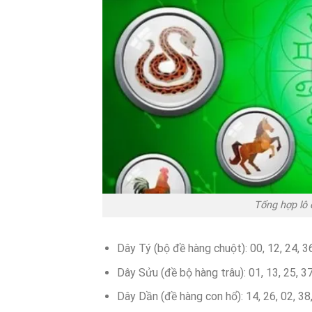
Tổng hợp lô 
Dây Tý (bộ đề hàng chuột): 00, 12, 24, 36
Dây Sửu (đề bộ hàng trâu): 01, 13, 25, 37
Dây Dần (đề hàng con hổ): 14, 26, 02, 38,