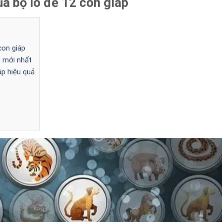
a bộ lô đề 12 con giáp
con giáp
p mới nhất
áp hiệu quả