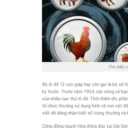
Tìm hiểu v
Bộ lô đề 12 con giáp hay còn gọi là bộ số l
kỷ trước. Trước năm 1954, các sòng cờ bạc
của nhiều cao thủ lô đề. Thời điểm đó, phần 
tổ chức thường sử dụng hình vẽ con vật để
viết dễ dàng nhận biết số trúng thưởng và 
Cộng đồng người Hoa đông đúc tại Sài Gòn 