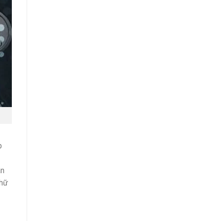
p
an
chữ