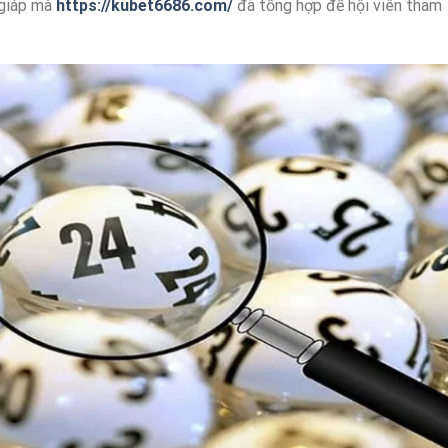
 giáp mà
https://kubet6686.com/
đã tổng hợp để hội viên tham