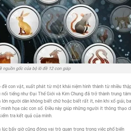
ề nguồn gốc của bộ lô đề 12 con giáp
ô đề con vật, xuất phát từ một khái niệm hình thành từ nhiều thậ
 nổi tiếng như Đại Thế Giới và Kim Chung đã trở thành trung tâm
lớn người dân không biết chữ hoặc biết rất ít, nên khi xổ giải, b
 minh họa các con số. Điều này giúp những người ít thông thạo 
kiểm tra kết quả của mình.
lúc bấy giờ cũng đóng vai trò quan trọng trong việc phổ biến