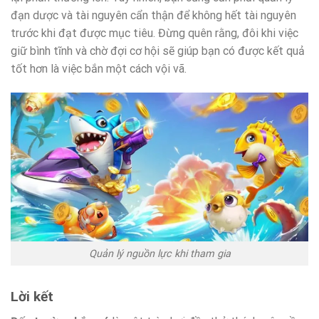
đạn dược và tài nguyên cẩn thận để không hết tài nguyên
trước khi đạt được mục tiêu. Đừng quên rằng, đôi khi việc
giữ bình tĩnh và chờ đợi cơ hội sẽ giúp bạn có được kết quả
tốt hơn là việc bắn một cách vội vã.
Quản lý nguồn lực khi tham gia
Lời kết