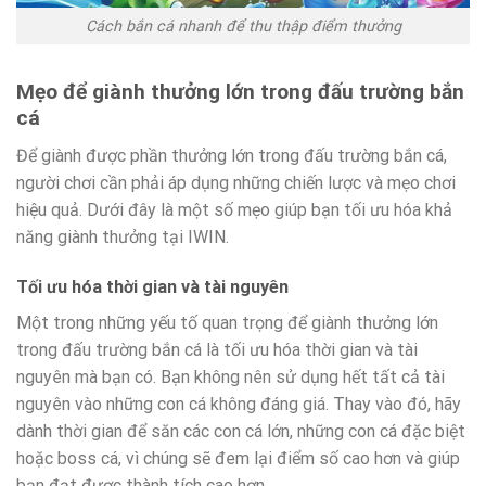
Cách bắn cá nhanh để thu thập điểm thưởng
Mẹo để giành thưởng lớn trong đấu trường bắn
cá
Để giành được phần thưởng lớn trong đấu trường bắn cá,
người chơi cần phải áp dụng những chiến lược và mẹo chơi
hiệu quả. Dưới đây là một số mẹo giúp bạn tối ưu hóa khả
năng giành thưởng tại IWIN.
Tối ưu hóa thời gian và tài nguyên
Một trong những yếu tố quan trọng để giành thưởng lớn
trong đấu trường bắn cá là tối ưu hóa thời gian và tài
nguyên mà bạn có. Bạn không nên sử dụng hết tất cả tài
nguyên vào những con cá không đáng giá. Thay vào đó, hãy
dành thời gian để săn các con cá lớn, những con cá đặc biệt
hoặc boss cá, vì chúng sẽ đem lại điểm số cao hơn và giúp
bạn đạt được thành tích cao hơn.