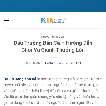
Skip
to
content
CHƯA PHÂN LOẠI
Đấu Trường Bắn Cá – Hướng Dẫn
Chơi Và Giành Thưởng Lớn
POSTED ON
9 THÁNG 2, 2025
BY
CONTENT
Đấu trường bắn cá
là một trong những trò chơi giải trí trực
tuyến phổ biến và hấp dẫn, nơi người chơi có thể tham gia
vào những cuộc chiến thú vị để săn cá và giành thưởng lớn.
Với lối chơi đơn giản nhưng yêu cầu kỹ năng và chiến lược,
game đang thu hút rất nhiều người chơi tham gia. Bài viết