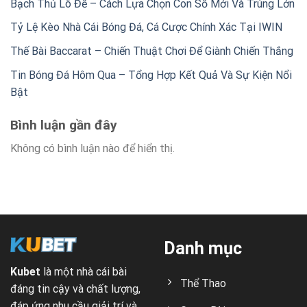
Bạch Thủ Lô Đề – Cách Lựa Chọn Con Số Mới Và Trúng Lớn
Tỷ Lệ Kèo Nhà Cái Bóng Đá, Cá Cược Chính Xác Tại IWIN
Thế Bài Baccarat – Chiến Thuật Chơi Để Giành Chiến Thắng
Tin Bóng Đá Hôm Qua – Tổng Hợp Kết Quả Và Sự Kiện Nổi
Bật
Bình luận gần đây
Không có bình luận nào để hiển thị.
Danh mục
Kubet
là một nhà cái bài
Thể Thao
đáng tin cậy và chất lượng,
đáp ứng nhu cầu giải trí và