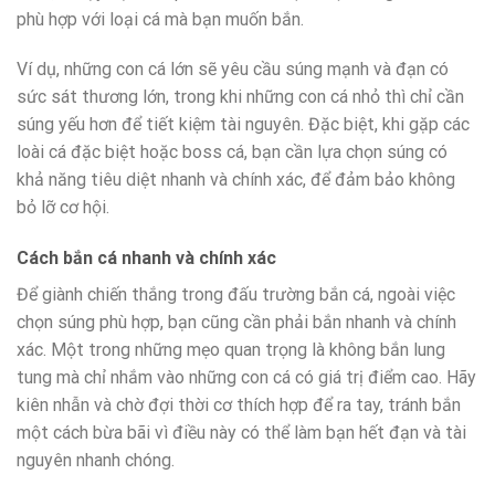
phù hợp với loại cá mà bạn muốn bắn.
Ví dụ, những con cá lớn sẽ yêu cầu súng mạnh và đạn có
sức sát thương lớn, trong khi những con cá nhỏ thì chỉ cần
súng yếu hơn để tiết kiệm tài nguyên. Đặc biệt, khi gặp các
loài cá đặc biệt hoặc boss cá, bạn cần lựa chọn súng có
khả năng tiêu diệt nhanh và chính xác, để đảm bảo không
bỏ lỡ cơ hội.
Cách bắn cá nhanh và chính xác
Để giành chiến thắng trong đấu trường bắn cá, ngoài việc
chọn súng phù hợp, bạn cũng cần phải bắn nhanh và chính
xác. Một trong những mẹo quan trọng là không bắn lung
tung mà chỉ nhắm vào những con cá có giá trị điểm cao. Hãy
kiên nhẫn và chờ đợi thời cơ thích hợp để ra tay, tránh bắn
một cách bừa bãi vì điều này có thể làm bạn hết đạn và tài
nguyên nhanh chóng.