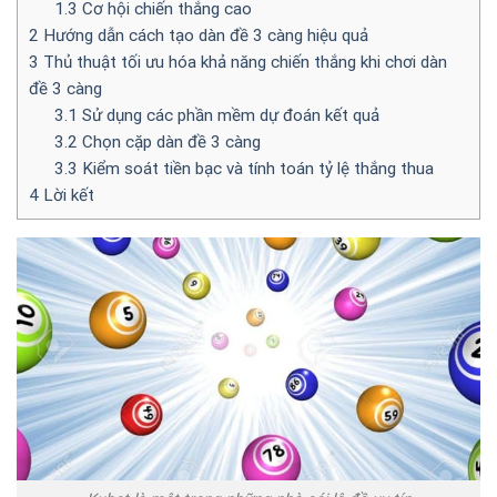
1.3
Cơ hội chiến thắng cao
2
Hướng dẫn cách tạo dàn đề 3 càng hiệu quả
3
Thủ thuật tối ưu hóa khả năng chiến thắng khi chơi dàn
đề 3 càng
3.1
Sử dụng các phần mềm dự đoán kết quả
3.2
Chọn cặp dàn đề 3 càng
3.3
Kiểm soát tiền bạc và tính toán tỷ lệ thắng thua
4
Lời kết