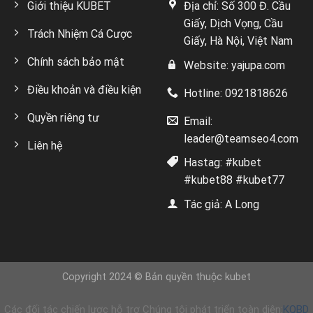
Giới thiệu KUBET
Địa chỉ: Số 300 Đ. Cầu
Giấy, Dịch Vọng, Cầu
Trách Nhiệm Cá Cược
Giấy, Hà Nội, Việt Nam
Chính sách bảo mật
Website: yajupa.com
Điều khoản và điều kiện
Hotline: 0921818626
Quyền riêng tư
Email:
leader@teamseo4.com
Liên hệ
Hastag: #kubet
#kubet88 #kubet77
Tác giả: A Long
Copyright 2024 © Bản quyền thuộc kubet
Các đối tác chiến lược hỗ trợ Chúng tôi phát triển toàn diện:
KQBD