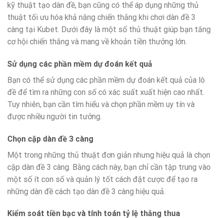
kỹ thuật tạo dàn đề, bạn cũng có thể áp dụng những thủ
thuật tối ưu hóa khả năng chiến thắng khi chơi dàn đề 3
càng tại Kubet. Dưới đây là một số thủ thuật giúp bạn tăng
cơ hội chiến thắng và mang về khoản tiền thưởng lớn.
Sử dụng các phần mềm dự đoán kết quả
Bạn có thể sử dụng các phần mềm dự đoán kết quả của lô
đề để tìm ra những con số có xác suất xuất hiện cao nhất.
Tuy nhiên, bạn cần tìm hiểu và chọn phần mềm uy tín và
được nhiều người tin tưởng.
Chọn cặp dàn đề 3 càng
Một trong những thủ thuật đơn giản nhưng hiệu quả là chọn
cặp dàn đề 3 càng. Bằng cách này, bạn chỉ cần tập trung vào
một số ít con số và quản lý tốt cách đặt cược để tạo ra
những dàn đề cách tạo dàn đề 3 càng hiệu quả.
Kiểm soát tiền bạc và tính toán tỷ lệ thắng thua