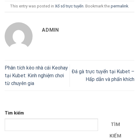
This entry was posted in
Xổ số trực tuyến
. Bookmark the
permalink
.
ADMIN
Phân tích kèo nhà cái Keohay
Đá gà trực tuyến tại Kubet –
tại Kubet: Kinh nghiệm chơi
Hấp dẫn và phấn khích
từ chuyên gia
Tìm kiếm
TÌM
KIẾM