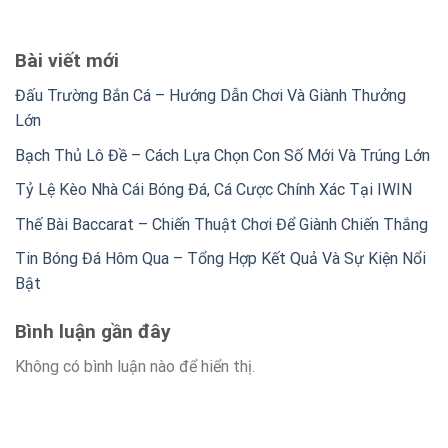
Bài viết mới
Đấu Trường Bắn Cá – Hướng Dẫn Chơi Và Giành Thưởng
Lớn
Bạch Thủ Lô Đề – Cách Lựa Chọn Con Số Mới Và Trúng Lớn
Tỷ Lệ Kèo Nhà Cái Bóng Đá, Cá Cược Chính Xác Tại IWIN
Thế Bài Baccarat – Chiến Thuật Chơi Để Giành Chiến Thắng
Tin Bóng Đá Hôm Qua – Tổng Hợp Kết Quả Và Sự Kiện Nổi
Bật
Bình luận gần đây
Không có bình luận nào để hiển thị.