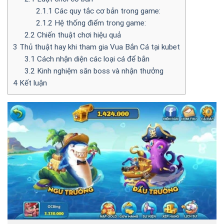
2.1.1
Các quy tắc cơ bản trong game:
2.1.2
Hệ thống điểm trong game:
2.2
Chiến thuật chơi hiệu quả
3
Thủ thuật hay khi tham gia Vua Bắn Cá tại kubet
3.1
Cách nhận diện các loại cá để bắn
3.2
Kinh nghiệm săn boss và nhận thưởng
4
Kết luận