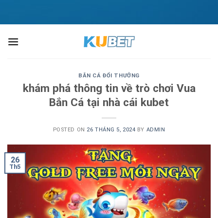
Skip
to
content
BẮN CÁ ĐỔI THƯỞNG
khám phá thông tin về trò chơi Vua
Bắn Cá tại nhà cái kubet
POSTED ON
26 THÁNG 5, 2024
BY
ADMIN
26
Th5