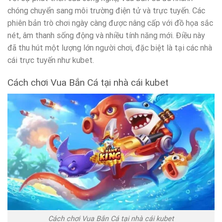
chóng chuyển sang môi trường điện tử và trực tuyến. Các
phiên bản trò chơi ngày càng được nâng cấp với đồ họa sắc
nét, âm thanh sống động và nhiều tính năng mới. Điều này
đã thu hút một lượng lớn người chơi, đặc biệt là tại các nhà
cái trực tuyến như kubet.
Cách chơi Vua Bắn Cá tại nhà cái kubet
Cách chơi Vua Bắn Cá tại nhà cái kubet