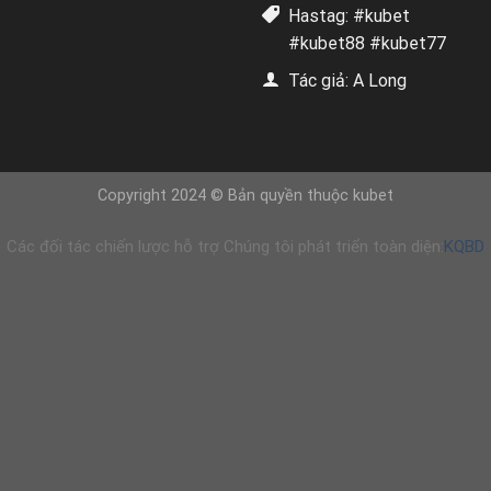
Hastag: #kubet
#kubet88 #kubet77
Tác giả: A Long
Copyright 2024 © Bản quyền thuộc kubet
Các đối tác chiến lược hỗ trợ Chúng tôi phát triển toàn diện:
KQBD