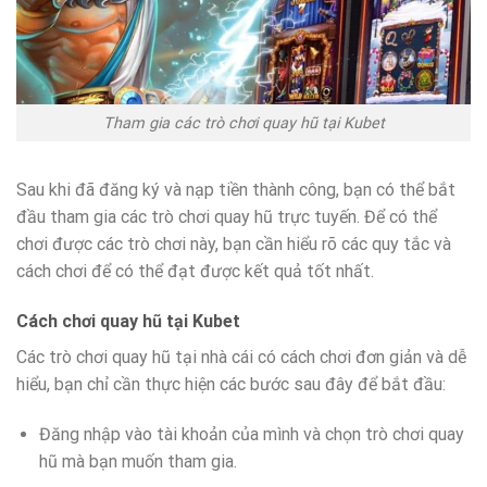
Tham gia các trò chơi quay hũ tại Kubet
Sau khi đã đăng ký và nạp tiền thành công, bạn có thể bắt
đầu tham gia các trò chơi quay hũ trực tuyến. Để có thể
chơi được các trò chơi này, bạn cần hiểu rõ các quy tắc và
cách chơi để có thể đạt được kết quả tốt nhất.
Cách chơi quay hũ tại Kubet
Các trò chơi quay hũ tại nhà cái có cách chơi đơn giản và dễ
hiểu, bạn chỉ cần thực hiện các bước sau đây để bắt đầu:
Đăng nhập vào tài khoản của mình và chọn trò chơi quay
hũ mà bạn muốn tham gia.