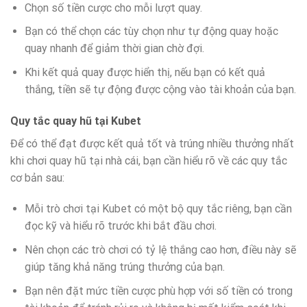
Chọn số tiền cược cho mỗi lượt quay.
Bạn có thể chọn các tùy chọn như tự động quay hoặc
quay nhanh để giảm thời gian chờ đợi.
Khi kết quả quay được hiển thị, nếu bạn có kết quả
thắng, tiền sẽ tự động được cộng vào tài khoản của bạn.
Quy tắc quay hũ tại Kubet
Để có thể đạt được kết quả tốt và trúng nhiều thưởng nhất
khi chơi quay hũ tại nhà cái, bạn cần hiểu rõ về các quy tắc
cơ bản sau:
Mỗi trò chơi tại Kubet có một bộ quy tắc riêng, bạn cần
đọc kỹ và hiểu rõ trước khi bắt đầu chơi.
Nên chọn các trò chơi có tỷ lệ thắng cao hơn, điều này sẽ
giúp tăng khả năng trúng thưởng của bạn.
Bạn nên đặt mức tiền cược phù hợp với số tiền có trong