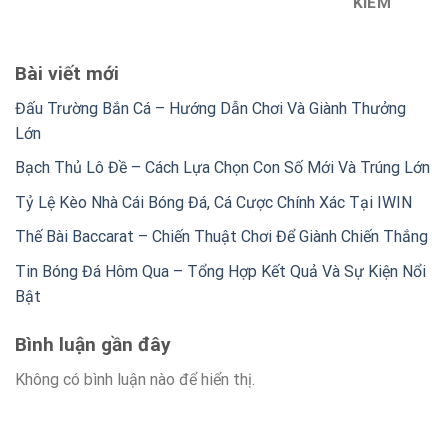
KIẾM
Bài viết mới
Đấu Trường Bắn Cá – Hướng Dẫn Chơi Và Giành Thưởng
Lớn
Bạch Thủ Lô Đề – Cách Lựa Chọn Con Số Mới Và Trúng Lớn
Tỷ Lệ Kèo Nhà Cái Bóng Đá, Cá Cược Chính Xác Tại IWIN
Thế Bài Baccarat – Chiến Thuật Chơi Để Giành Chiến Thắng
Tin Bóng Đá Hôm Qua – Tổng Hợp Kết Quả Và Sự Kiện Nổi
Bật
Bình luận gần đây
Không có bình luận nào để hiển thị.