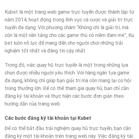
Kubet là một trang web game trực tuyến được thành lập từ
năm 2014, hoạt động trong lĩnh vực cá cược và giải trí trực
tuyến đa dạng. Với phương châm “Không chỉ là giải trí, mà
còn là một nền tảng cho các game thủ có niềm đam mê”, Ku
bet luôn nỗ lực để mang đến cho người chơi những trải
nghiệm tốt nhất và đáng tin cậy nhất.
Trong đó, việc quay hũ trực tuyến là một trong những lựa
chọn được nhiều người yêu thích. Với hàng ngàn tựa game
đa dạng, không chỉ giúp bạn giải trí mà còn mang lại cơ hội
trúng thưởng lớn. Để có thể tham gia quay hũ, bạn chỉ cần
đăng ký tài khoản và thực hiện các bước đơn giản theo
hướng dẫn của trang web.
Các bước đăng ký tài khoản tại Kubet
Để có thể bắt đầu trải nghiệm quay hũ trực tuyến, bạn cần
đăng ký một tài khoản trên trang web này. Việc đăng ký tài