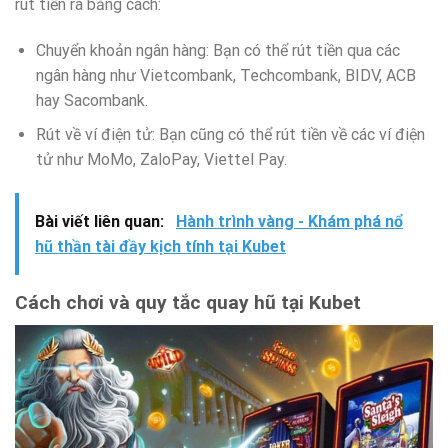
rút tiền ra bằng cách:
Chuyển khoản ngân hàng: Bạn có thể rút tiền qua các
ngân hàng như Vietcombank, Techcombank, BIDV, ACB
hay Sacombank.
Rút về ví điện tử: Bạn cũng có thể rút tiền về các ví điện
tử như MoMo, ZaloPay, Viettel Pay.
Bài viết liên quan:
Hành trình vàng - Khám phá nổ
hũ thần tài đầy kịch tính tại Kubet
Cách chơi và quy tắc quay hũ tại Kubet