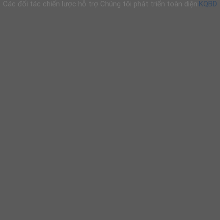
Các đối tác chiến lược hỗ trợ Chúng tôi phát triển toàn diện:
KQBD