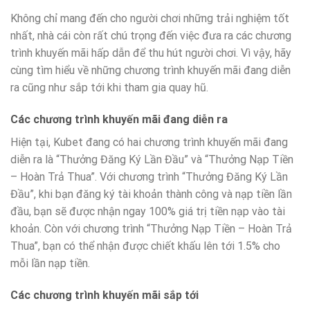
Không chỉ mang đến cho người chơi những trải nghiệm tốt
nhất, nhà cái còn rất chú trọng đến việc đưa ra các chương
trình khuyến mãi hấp dẫn để thu hút người chơi. Vì vậy, hãy
cùng tìm hiểu về những chương trình khuyến mãi đang diễn
ra cũng như sắp tới khi tham gia quay hũ.
Các chương trình khuyến mãi đang diễn ra
Hiện tại, Kubet đang có hai chương trình khuyến mãi đang
diễn ra là “Thưởng Đăng Ký Lần Đầu” và “Thưởng Nạp Tiền
– Hoàn Trả Thua”. Với chương trình “Thưởng Đăng Ký Lần
Đầu”, khi bạn đăng ký tài khoản thành công và nạp tiền lần
đầu, bạn sẽ được nhận ngay 100% giá trị tiền nạp vào tài
khoản. Còn với chương trình “Thưởng Nạp Tiền – Hoàn Trả
Thua”, bạn có thể nhận được chiết khấu lên tới 1.5% cho
mỗi lần nạp tiền.
Các chương trình khuyến mãi sắp tới