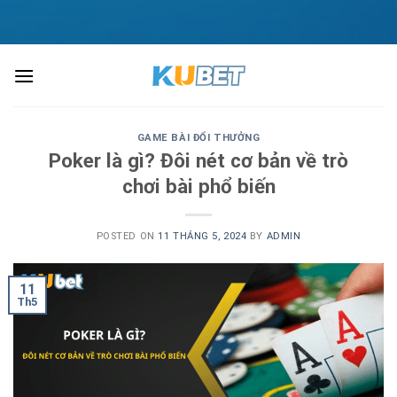
Skip
to
content
GAME BÀI ĐỔI THƯỞNG
Poker là gì? Đôi nét cơ bản về trò
chơi bài phổ biến
POSTED ON
11 THÁNG 5, 2024
BY
ADMIN
11
Th5