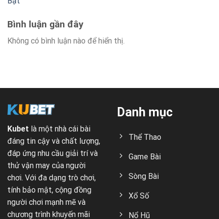
Bật
Bình luận gần đây
Không có bình luận nào để hiển thị.
Danh mục
Kubet
là một nhà cái bài
Thể Thao
đáng tin cậy và chất lượng,
đáp ứng nhu cầu giải trí và
Game Bài
thử vận may của người
Sòng Bài
chơi. Với đa dạng trò chơi,
tính bảo mật, cộng đồng
Xổ Số
người chơi mạnh mẽ và
chương trình khuyến mãi
Nổ Hũ