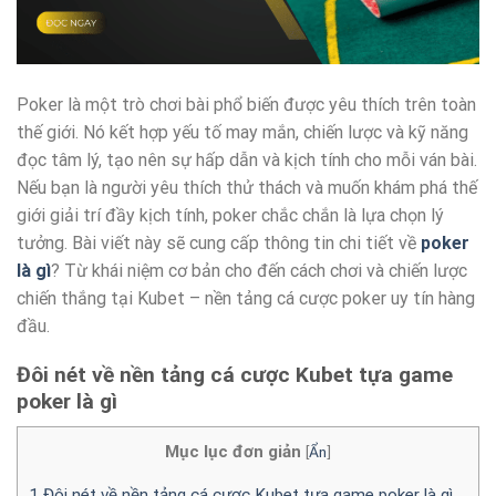
Poker là một trò chơi bài phổ biến được yêu thích trên toàn
thế giới. Nó kết hợp yếu tố may mắn, chiến lược và kỹ năng
đọc tâm lý, tạo nên sự hấp dẫn và kịch tính cho mỗi ván bài.
Nếu bạn là người yêu thích thử thách và muốn khám phá thế
giới giải trí đầy kịch tính, poker chắc chắn là lựa chọn lý
tưởng. Bài viết này sẽ cung cấp thông tin chi tiết về
poker
là gì
? Từ khái niệm cơ bản cho đến cách chơi và chiến lược
chiến thắng tại Kubet – nền tảng cá cược poker uy tín hàng
đầu.
Đôi nét về nền tảng cá cược Kubet tựa game
poker là gì
Mục lục đơn giản
[
Ẩn
]
1
Đôi nét về nền tảng cá cược Kubet tựa game poker là gì