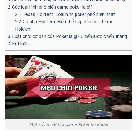
2
Các loại hình phổ biến game poker là gì?
2.1
Texas Hold’em: Loại hình poker phổ biến nhất
2.2
Omaha Hold’em: Biến thể hấp dẫn của Texas
Hold’em
3
Luật chơi cơ bản của Poker là gì? Chiến lược chiến thắng
4
Kết luận
Một số nét về tựa game Poker tại Kubet