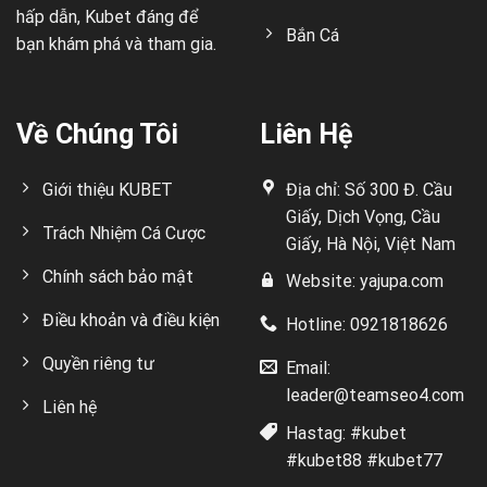
hấp dẫn, Kubet đáng để
Bắn Cá
bạn khám phá và tham gia.
Về Chúng Tôi
Liên Hệ
Giới thiệu KUBET
Địa chỉ: Số 300 Đ. Cầu
Giấy, Dịch Vọng, Cầu
Trách Nhiệm Cá Cược
Giấy, Hà Nội, Việt Nam
Chính sách bảo mật
Website: yajupa.com
Điều khoản và điều kiện
Hotline: 0921818626
Quyền riêng tư
Email:
leader@teamseo4.com
Liên hệ
Hastag: #kubet
#kubet88 #kubet77