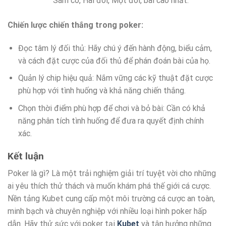
Sám cô, Hai đôi, Một đôi, bài cao nhất.
Chiến lược chiến thắng trong poker:
Đọc tâm lý đối thủ: Hãy chú ý đến hành động, biểu cảm,
và cách đặt cược của đối thủ để phán đoán bài của họ.
Quản lý chip hiệu quả: Nắm vững các kỹ thuật đặt cược
phù hợp với tình huống và khả năng chiến thắng.
Chọn thời điểm phù hợp để chơi và bỏ bài: Cần có khả
năng phân tích tình huống để đưa ra quyết định chính
xác.
Kết luận
Poker là gì? Là một trải nghiệm giải trí tuyệt vời cho những
ai yêu thích thử thách và muốn khám phá thế giới cá cược.
Nền tảng Kubet cung cấp một môi trường cá cược an toàn,
minh bạch và chuyên nghiệp với nhiều loại hình poker hấp
dẫn. Hãy thử sức với poker tại
Kubet
và tận hưởng những