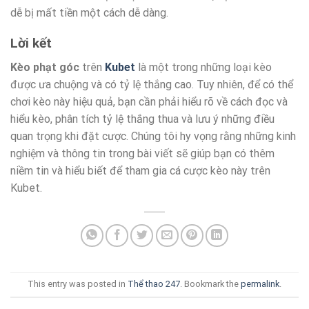
dễ bị mất tiền một cách dễ dàng.
Lời kết
Kèo phạt góc
trên
Kubet
là một trong những loại kèo
được ưa chuộng và có tỷ lệ thắng cao. Tuy nhiên, để có thể
chơi kèo này hiệu quả, bạn cần phải hiểu rõ về cách đọc và
hiểu kèo, phân tích tỷ lệ thắng thua và lưu ý những điều
quan trọng khi đặt cược. Chúng tôi hy vọng rằng những kinh
nghiệm và thông tin trong bài viết sẽ giúp bạn có thêm
niềm tin và hiểu biết để tham gia cá cược kèo này trên
Kubet.
This entry was posted in
Thể thao 247
. Bookmark the
permalink
.