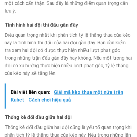
một cách cẩn thận. Sau đây là những điểm quan trọng cần
lưu ý:
Tình hình hai đội thi đấu gần đây
Điều quan trọng nhất khi phân tích tỷ lệ thắng thua của kèo
này là tình hình thi đấu của hai đội gần đây. Bạn cần kiểm
tra xem hai đội có được thực hiện nhiều lượt phạt góc
trong những trận đấu gần đây hay không. Nếu một trong hai
đội có xu hướng thực hiện nhiều lượt phạt góc, tỷ lệ thắng
của kèo này sẽ tăng lên.
Bài viết liên quan:
Giải mã kèo thua một nửa trên
Kubet - Cách chơi hiệu quả
Thống kê đối đầu giữa hai đội
Thống kê đối đầu giữa hai đội cũng là yếu tố quan trọng khi
phân tích tỷ lệ thắng thua của kèo này. Nếu trong những lần