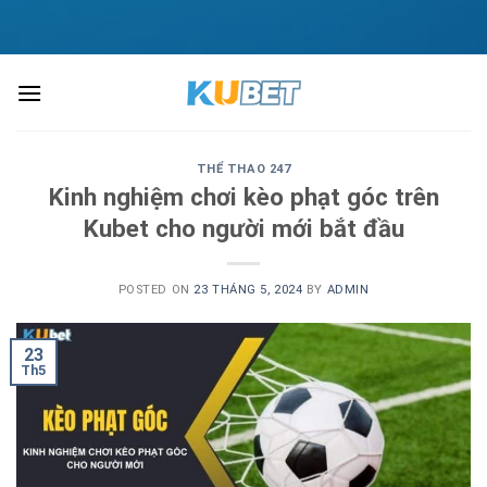
Skip
to
content
THỂ THAO 247
Kinh nghiệm chơi kèo phạt góc trên
Kubet cho người mới bắt đầu
POSTED ON
23 THÁNG 5, 2024
BY
ADMIN
23
Th5