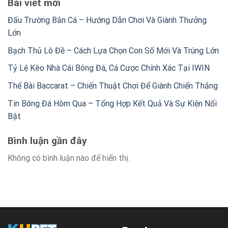
Bài viết mới
Đấu Trường Bắn Cá – Hướng Dẫn Chơi Và Giành Thưởng
Lớn
Bạch Thủ Lô Đề – Cách Lựa Chọn Con Số Mới Và Trúng Lớn
Tỷ Lệ Kèo Nhà Cái Bóng Đá, Cá Cược Chính Xác Tại IWIN
Thế Bài Baccarat – Chiến Thuật Chơi Để Giành Chiến Thắng
Tin Bóng Đá Hôm Qua – Tổng Hợp Kết Quả Và Sự Kiện Nổi
Bật
Bình luận gần đây
Không có bình luận nào để hiển thị.