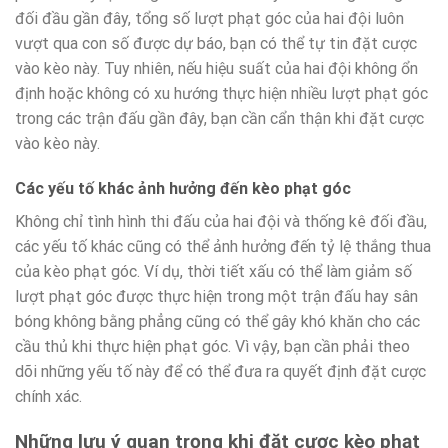
đối đầu gần đây, tổng số lượt phạt góc của hai đội luôn
vượt qua con số được dự báo, bạn có thể tự tin đặt cược
vào kèo này. Tuy nhiên, nếu hiệu suất của hai đội không ổn
định hoặc không có xu hướng thực hiện nhiều lượt phạt góc
trong các trận đấu gần đây, bạn cần cẩn thận khi đặt cược
vào kèo này.
Các yếu tố khác ảnh hưởng đến kèo phạt góc
Không chỉ tình hình thi đấu của hai đội và thống kê đối đầu,
các yếu tố khác cũng có thể ảnh hưởng đến tỷ lệ thắng thua
của kèo phạt góc. Ví dụ, thời tiết xấu có thể làm giảm số
lượt phạt góc được thực hiện trong một trận đấu hay sân
bóng không bằng phẳng cũng có thể gây khó khăn cho các
cầu thủ khi thực hiện phạt góc. Vì vậy, bạn cần phải theo
dõi những yếu tố này để có thể đưa ra quyết định đặt cược
chính xác.
Những lưu ý quan trọng khi đặt cược kèo phạt