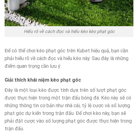
Hiểu rõ về cách đọc và hiểu kèo kèo phạt góc
Để có thể chơi kèo phạt góc trên Kubet hiệu quả, bạn cần
phải hiểu rõ về cách đọc và hiểu kèo này. Sau đây là những
điểm quan trọng cần lưu ý:
Giải thích khái niệm kèo phạt góc
Đây là một loại kèo được tính dựa trên số lượt phạt góc
được thực hiện trong một trận đấu bóng đá. Kèo này sẽ có
những thông tin cơ bản như nhà cái, tỷ lệ cược và số lượng
phạt góc dự kiến trong trận đấu. Để chơi kèo này, bạn sẽ
phải đặt cược vào số lượng phạt góc được thực hiện trong
trận đấu.