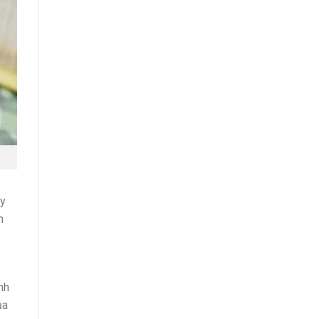
ày
n
nh
ủa