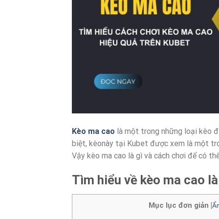
Kèo ma cao
là một trong những loại kèo đ
biệt, kèonày tại Kubet được xem là một tro
Vậy kèo ma cao là gì và cách chơi để có thể
Tìm hiểu về kèo ma cao là
Mục lục đơn giản
[
Ẩ