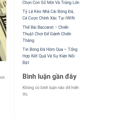
Chọn Con Số Mới Và Trúng Lớn
Tỷ Lệ Kèo Nhà Cái Bóng Đá,
Cá Cược Chính Xác Tại IWIN
Thế Bài Baccarat – Chiến
Thuật Chơi Để Giành Chiến
Thắng
Tin Bóng Đá Hôm Qua – Tổng
Hợp Kết Quả Và Sự Kiện Nổi
Bật
Bình luận gần đây
ơi.
Không có bình luận nào để hiển
thị.