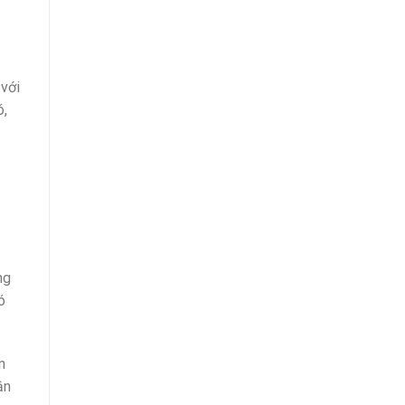
 với
ó,
ng
ó
n
ận