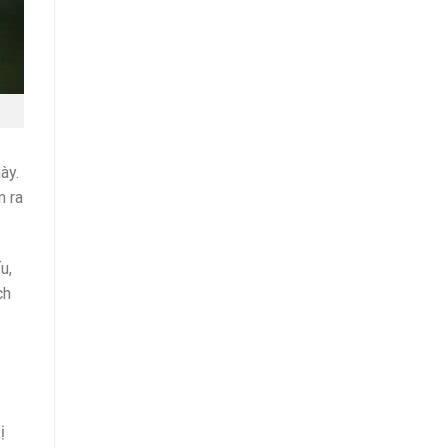
ày.
n ra
u,
ch
ị