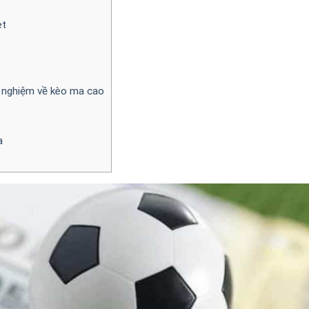
et
h nghiệm về kèo ma cao
a