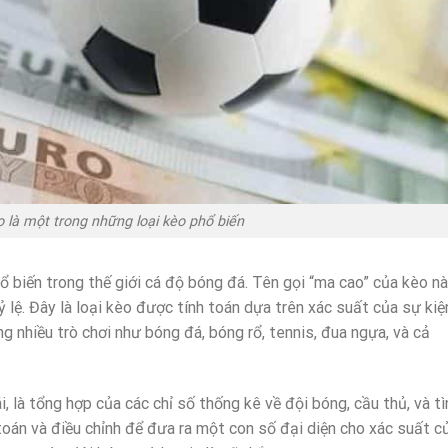
 là một trong những loại kèo phổ biến
 biến trong thế giới cá độ bóng đá. Tên gọi “ma cao” của kèo n
ỷ lệ. Đây là loại kèo được tính toán dựa trên xác suất của sự kiệ
g nhiều trò chơi như bóng đá, bóng rổ, tennis, đua ngựa, và cả
 là tổng hợp của các chỉ số thống kê về đội bóng, cầu thủ, và tì
 toán và điều chỉnh để đưa ra một con số đại diện cho xác suất c