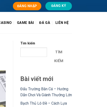
ĐĂNG KÝ
ĐĂNG NHẬP
CASINO
GAME BÀI
ĐÁ GÀ
LIÊN HỆ
Tìm kiếm
TÌM
KIẾM
Bài viết mới
Đấu Trường Bắn Cá – Hướng
Dẫn Chơi Và Giành Thưởng Lớn
Bạch Thủ Lô Đề – Cách Lựa