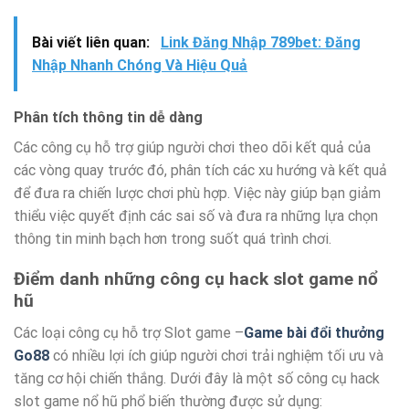
Bài viết liên quan:
Link Đăng Nhập 789bet: Đăng
Nhập Nhanh Chóng Và Hiệu Quả
Phân tích thông tin dễ dàng
Các công cụ hỗ trợ giúp người chơi theo dõi kết quả của
các vòng quay trước đó, phân tích các xu hướng và kết quả
để đưa ra chiến lược chơi phù hợp. Việc này giúp bạn giảm
thiểu việc quyết định các sai số và đưa ra những lựa chọn
thông tin minh bạch hơn trong suốt quá trình chơi.
Điểm danh những công cụ hack slot game nổ
hũ
Các loại công cụ hỗ trợ Slot game –
Game bài đổi thưởng
Go88
có nhiều lợi ích giúp người chơi trải nghiệm tối ưu và
tăng cơ hội chiến thắng. Dưới đây là một số công cụ hack
slot game nổ hũ phổ biến thường được sử dụng: