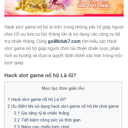
Hack slot game nổ hũ là một trong những yếu tố giúp người
chơi tối ưu hóa cơ hội thắng lớn là sử dụng các công cụ hỗ
trợ chiến thắng. Cùng
go88club7.com
tìm hiểu các Hack
slot game nổ hũ giúp người chơi cải thiện chiến lược, phân
tích xu hướng và đưa ra quyết định chính xác hơn trong mỗi
lượt quay.
Hack slot game nổ hũ Là Gì?
Mục lục đơn giản
[
Ẩn
]
1
Hack slot game nổ hũ Là Gì?
2
Ưu điểm khi sử dụng hack slot game nổ hũ khi chơi game
2.1
Gia tăng tỷ lệ chiến thắng
2.2
Tiết kiệm công sức và thời gian
2.3
Nâng cao chiến lược chơi