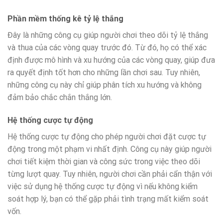
Phần mềm thống kê tỷ lệ thắng
Đây là những công cụ giúp người chơi theo dõi tỷ lệ thắng
và thua của các vòng quay trước đó. Từ đó, họ có thể xác
định được mô hình và xu hướng của các vòng quay, giúp đưa
ra quyết định tốt hơn cho những lần chơi sau. Tuy nhiên,
những công cụ này chỉ giúp phân tích xu hướng và không
đảm bảo chắc chắn thắng lớn.
Hệ thống cược tự động
Hệ thống cược tự động cho phép người chơi đặt cược tự
động trong một phạm vi nhất định. Công cụ này giúp người
chơi tiết kiệm thời gian và công sức trong việc theo dõi
từng lượt quay. Tuy nhiên, người chơi cần phải cẩn thận với
việc sử dụng hệ thống cược tự động vì nếu không kiểm
soát hợp lý, bạn có thể gặp phải tình trạng mất kiểm soát
vốn.