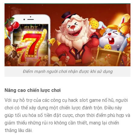
Điểm mạnh người chơi nhận được khi sử dụng
Nâng cao chiến lược chơi
Với sự hỗ trợ của các công cụ hack slot game nổ hũ, người
chơi có thể xây dựng một chiến lược đánh trộn. Điều này
giúp tối ưu hóa số tiền đặt cược, chọn thời điểm phù hợp và
giảm thiểu những rủi ro không cần thiết, mang lại chiến
thắng lâu dài.