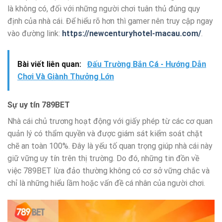
là không có, đối với những người chơi tuân thủ đúng quy
định của nhà cái. Để hiểu rõ hơn thì gamer nên truy cập ngay
vào đường link:
https://newcenturyhotel-macau.com/
.
Bài viết liên quan:
Đấu Trường Bắn Cá - Hướng Dẫn
Chơi Và Giành Thưởng Lớn
Sự uy tín 789BET
Nhà cái chủ trương hoạt động với giấy phép từ các cơ quan
quản lý có thẩm quyền và được giám sát kiểm soát chặt
chẽ an toàn 100%. Đây là yếu tố quan trọng giúp nhà cái này
giữ vững uy tín trên thị trường. Do đó, những tin đồn về
việc 789BET lừa đảo thường không có cơ sở vững chắc và
chỉ là những hiểu lầm hoặc vấn đề cá nhân của người chơi.