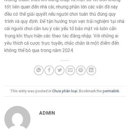
tốt liên quan đến nhà cái, nhưng phần lớn các vấn đề này
đều có thể giải quyết nếu người chơi tuân thủ đúng quy
trình và quy định. Để tận hưởng trọn vẹn trải nghiệm tại nhà
cái người chơi cần lưu ý các yếu tố bảo mật và luôn cẩn
trọng khi thực hiện các thao tác đăng nhập. Với những ai
yêu thích cá cược trực tuyến, chắc chắn là một điểm đến
không thể bỏ qua trong năm 2024.
This entry was posted in
Chưa phân loại
. Bookmark the
permalink
.
ADMIN