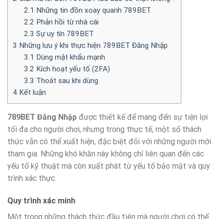
2.1
Những tin đồn xoay quanh 789BET
2.2
Phản hồi từ nhà cái
2.3
Sự uy tín 789BET
3
Những lưu ý khi thực hiện 789BET Đăng Nhập
3.1
Dùng mật khẩu mạnh
3.2
Kích hoạt yếu tố (2FA)
3.3
Thoát sau khi dùng
4
Kết luận
789BET Đăng Nhập
được thiết kế để mang đến sự tiện lợi
tối đa cho người chơi, nhưng trong thực tế, một số thách
thức vẫn có thể xuất hiện, đặc biệt đối với những người mới
tham gia. Những khó khăn này không chỉ liên quan đến các
yếu tố kỹ thuật mà còn xuất phát từ yếu tố bảo mật và quy
trình xác thực.
Quy trình xác minh
Một trong những thách thức đầu tiên mà người chơi có thể