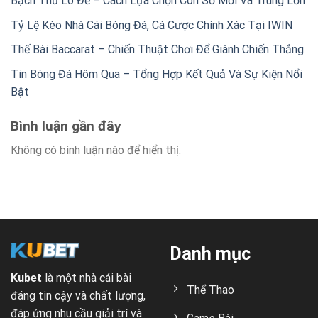
Bạch Thủ Lô Đề – Cách Lựa Chọn Con Số Mới Và Trúng Lớn
Tỷ Lệ Kèo Nhà Cái Bóng Đá, Cá Cược Chính Xác Tại IWIN
Thế Bài Baccarat – Chiến Thuật Chơi Để Giành Chiến Thắng
Tin Bóng Đá Hôm Qua – Tổng Hợp Kết Quả Và Sự Kiện Nổi
Bật
Bình luận gần đây
Không có bình luận nào để hiển thị.
Danh mục
Kubet
là một nhà cái bài
Thể Thao
đáng tin cậy và chất lượng,
đáp ứng nhu cầu giải trí và