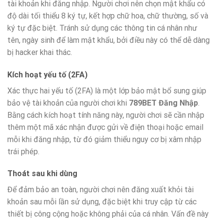
tài khoản khi đăng nhập. Người chơi nên chọn mật khẩu có
độ dài tối thiểu 8 ký tự, kết hợp chữ hoa, chữ thường, số và
ký tự đặc biệt. Tránh sử dụng các thông tin cá nhân như
tên, ngày sinh để làm mật khẩu, bởi điều này có thể dễ dàng
bị hacker khai thác.
Kích hoạt yếu tố (2FA)
Xác thực hai yếu tố (2FA) là một lớp bảo mật bổ sung giúp
bảo vệ tài khoản của người chơi khi
789BET Đăng Nhập
.
Bằng cách kích hoạt tính năng này, người chơi sẽ cần nhập
thêm một mã xác nhận được gửi về điện thoại hoặc email
mỗi khi đăng nhập, từ đó giảm thiểu nguy cơ bị xâm nhập
trái phép.
Thoát sau khi dùng
Để đảm bảo an toàn, người chơi nên đăng xuất khỏi tài
khoản sau mỗi lần sử dụng, đặc biệt khi truy cập từ các
thiết bị công cộng hoặc không phải của cá nhân. Vấn đề này