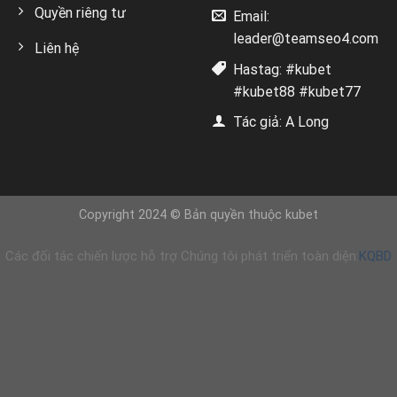
Quyền riêng tư
Email:
leader@teamseo4.com
Liên hệ
Hastag: #kubet
#kubet88 #kubet77
Tác giả: A Long
Copyright 2024 © Bản quyền thuộc kubet
Các đối tác chiến lược hỗ trợ Chúng tôi phát triển toàn diện:
KQBD