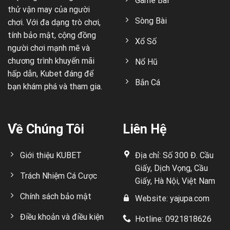
Game Bài
thử vận may của người
Sòng Bài
chơi. Với đa dạng trò chơi,
tính bảo mật, cộng đồng
Xổ Số
người chơi mạnh mẽ và
chương trình khuyến mãi
Nổ Hũ
hấp dẫn, Kubet đáng để
Bắn Cá
bạn khám phá và tham gia.
Về Chúng Tôi
Liên Hệ
Giới thiệu KUBET
Địa chỉ: Số 300 Đ. Cầu
Giấy, Dịch Vọng, Cầu
Trách Nhiệm Cá Cược
Giấy, Hà Nội, Việt Nam
Chính sách bảo mật
Website: yajupa.com
Điều khoản và điều kiện
Hotline: 0921818626