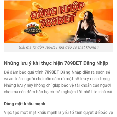
Giải mã lời đồn 789BET lừa đảo có thật không ?
Những lưu ý khi thực hiện 789BET Đăng Nhập
Để đảm bảo quá trình
789BET Đăng Nhập
diễn ra suôn sẻ
và an toàn, người chơi cần nắm rõ một số lưu ý quan trọng.
Những lưu ý này không chỉ giúp bảo vệ tài khoản của người
chơi mà còn đảm bảo họ có trải nghiệm tốt nhất tại nhà cái.
Dùng mật khẩu mạnh
Việc tạo một mật khẩu mạnh là yếu tố tiên quyết để bảo vệ